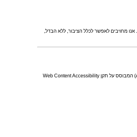
 אנו מחויבים לאפשר לכלל הציבור, ללא הבדל,
האתר תוכנן בהתאם להנחיות הנגישות בתקן הישראלי 5568 – “קווים מנחים לנגישות תכנים באינטרנט” (ברמה AA) המבוסס על תקן Web Content Accessibility